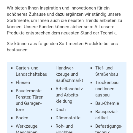
Wir bieten Ihnen Inspiration und Innovationen für ein
schöneres Zuhause und dazu ergänzen wir ständig unsere
Sortimente, um Ihnen auch die neusten Trends anbieten zu
können. Unsere Kunden können sicher sein: All unsere
Produkte entsprechen dem neuesten Stand der Technik.
Sie können aus folgenden Sortimenten Produkte bei uns
bestaunen:
Garten- und
Handwer­
Tief- und
Landschaftsbau
kzeuge und
Straßenbau
Bau­fachmarkt
Fliesen
Trocken­bau
Arbeits­schutz
und Innen­
Bauelemente
und Arbeits­
ausbau
Fenster, Türen
kleidung
und Garagen­
Bau-Chemie
tore
Dach
Bauspezial­
Boden
Dämmstoffe
artikel
Werkzeuge,
Roh- und
Befestigungs­
Maschinen,
Hochbau
technik